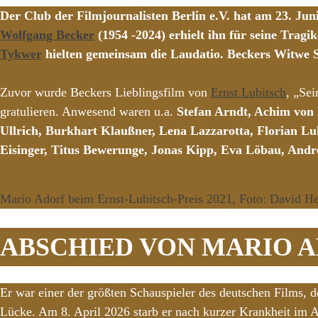
Der Club der Filmjournalisten Berlin e.V. hat am 23. Ju
Wolfgang Becker
(1954 -2024) erhielt ihn für seine Tra
Tykwer
hielten gemeinsam die Laudatio. Beckers Witwe S
Zuvor wurde Beckers Lieblingsfilm von
Ernst Lubitsch
, „Se
gratulieren. Anwesend waren u.a.
Stefan Arndt, Achim von
Ullrich, Burkhart Klaußner, Lena Lazzarotta, Florian L
Eisinger, Titus Bewerunge, Jonas Kipp, Eva Löbau, Andr
Mario Adorf beim Ernst-Lubitsch-Preis 2021, Foto: David H
ABSCHIED VON MARIO 
Er war einer der größten Schauspieler des deutschen Films, d
Lücke. Am 8. April 2026 starb er nach kurzer Krankheit im Al