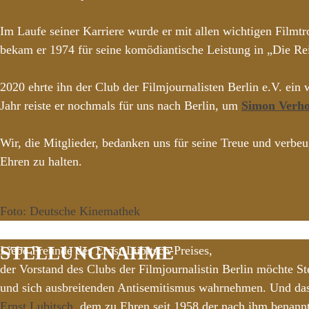
Im Laufe seiner Karriere wurde er mit allen wichtigen Filmt
bekam er 1974 für seine komödiantische Leistung in „Die Re
2020 ehrte ihn der Club der Filmjournalisten Berlin e.V. e
Jahr reiste er nochmals für uns nach Berlin, um
Simon Verh
Wir, die Mitglieder, bedanken uns für seine Treue und verb
Ehren zu halten.
Foto: Deutsche Kinemathek
STELLUNGNAHME
Liebe Freunde des Ernst-Lubitsch-Preises,
der Vorstand des Clubs der Filmjournalistin Berlin möchte St
und sich ausbreitenden Antisemitismus wahrnehmen. Und das
Ernst Lubitsch
, dem zu Ehren seit 1958 der nach ihm benannte