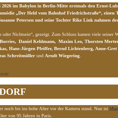
ni 2026 im Babylon in Berlin-Mitte erstmals den Ernst-Lu
gikomödie „Der Held vom Bahnhof Friedrichstraße“, einen
usanne Petersen und seine Tochter Rike Link nahmen den
in oder Nichtsein“, gezeigt. Zum Schluss kamen viele seiner
 Borries, Daniel Kehlmann, Maxim Leo, Thorsten Merten,
ukas, Hans-Jürgen Pfeiffer, Bernd Lichtenberg, Anne-Gr
eas Schreitmüller
und
Arndt Wiegering
.
eerde
ADORF
er noch bis ins hohe Alter vor der Kamera stand. Nun ist
Mar
ter von 95 Jahren in Paris.